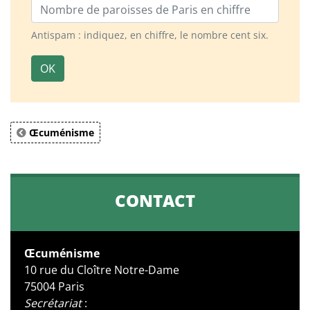
Nombre de paroisses
Antispam : indiquez, en chiffre, le nombre cent six.
OK
Œcuménisme
CONTACT
Œcuménisme
10 rue du Cloître Notre-Dame
75004 Paris
Secrétariat
: