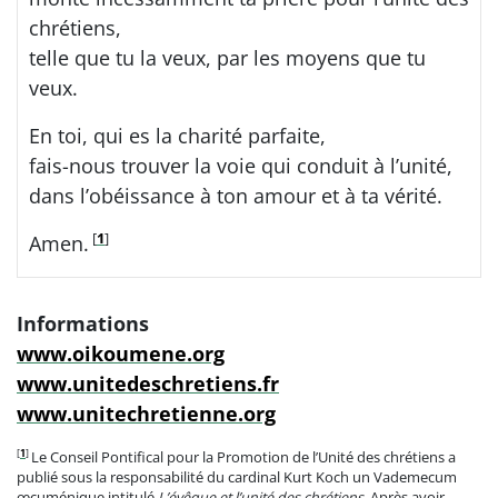
chrétiens,
telle que tu la veux, par les moyens que tu
veux.
En toi, qui es la charité parfaite,
fais-nous trouver la voie qui conduit à l’unité,
dans l’obéissance à ton amour et à ta vérité.
[
1
]
Amen.
Informations
www.oikoumene.org
www.unitedeschretiens.fr
www.unitechretienne.org
[
1
]
Le Conseil Pontifical pour la Promotion de l’Unité des chrétiens a
publié sous la responsabilité du cardinal Kurt Koch un Vademecum
œcuménique intitulé
L’évêque et l’unité des chrétiens
. Après avoir