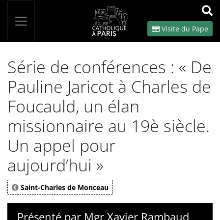
Panneau de gestion des cookies
Votre recherche
OK
Visite du Pape
Série de conférences : « De
Pauline Jaricot à Charles de
Foucauld, un élan
missionnaire au 19è siècle.
Un appel pour
aujourd’hui »
Saint-Charles de Monceau
Présenté par Mgr Xavier Rambaud