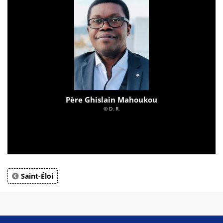
Père Ghislain Mahoukou
© D. R.
Saint-Éloi