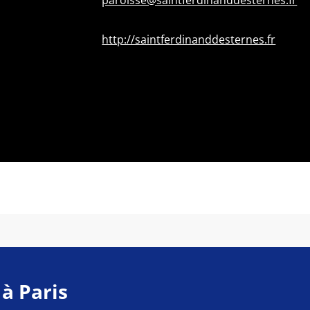
paroisse@saintferdinanddesternes.fr
http://saintferdinanddesternes.fr
 à Paris