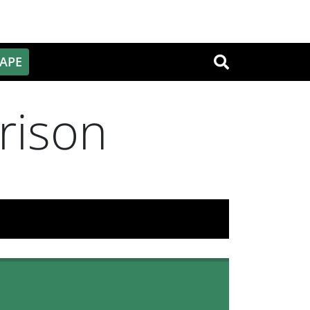
PAPE
OK
rison