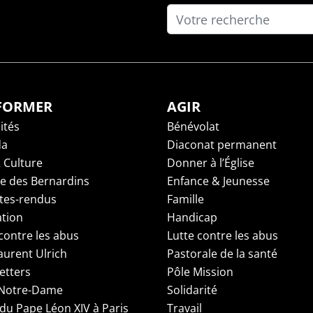
NFORMER
AGIR
ités
Bénévolat
da
Diaconat permanent
 Culture
Donner à l’Église
ge des Bernardins
Enfance & Jeunesse
es-rendus
Famille
tion
Handicap
contre les abus
Lutte contre les abus
aurent Ulrich
Pastorale de la santé
etters
Pôle Mission
 Notre-Dame
Solidarité
 du Pape Léon XIV à Paris
Travail