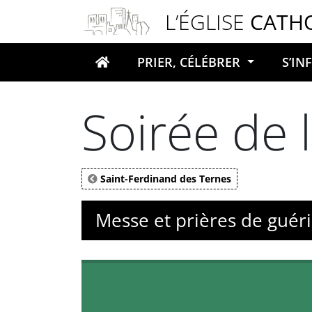
Panneau de gestion des cookies
L’ÉGLISE
CATH
PRIER, CÉLÉBRER
S’I
Votre recherche
Soirée de 
Saint-Ferdinand des Ternes
Messe et prières de guéri