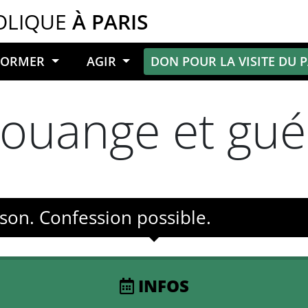
OLIQUE
À PARIS
NFORMER
AGIR
DON POUR LA VISITE DU 
louange et gué
son. Confession possible.
INFOS