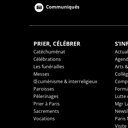
Communiqués
PRIER, CÉLÉBRER
S’I
Catéchuménat
Actual
Célébrations
Agen
Les funérailles
Arts &
Messes
Collè
Œcuménisme & interreligieux
Compt
Paroisses
Forma
Pèlerinages
Lutte 
Prier à Paris
Mgr L
Sacrements
Newsl
Vocations
Paris
Visite