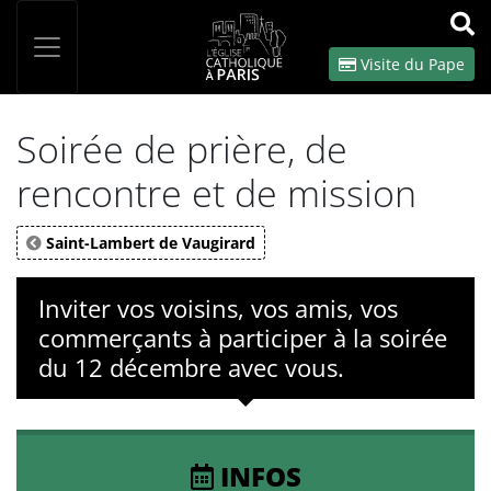
Panneau de gestion des cookies
Votre recherche
OK
Visite du Pape
Soirée de prière, de
rencontre et de mission
Saint-Lambert de Vaugirard
Inviter vos voisins, vos amis, vos
commerçants à participer à la soirée
du 12 décembre avec vous.
INFOS