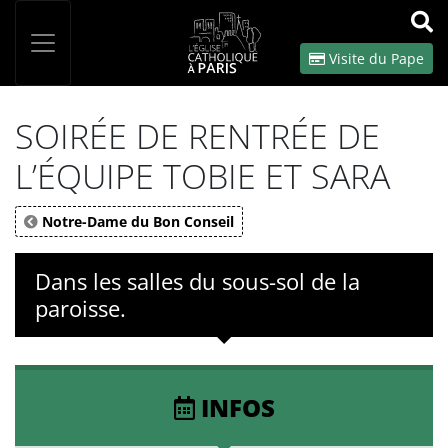
Panneau de gestion des cookies
Votre recherche
OK
Visite du Pape
SOIRÉE DE RENTRÉE DE
L’ÉQUIPE TOBIE ET SARA
Notre-Dame du Bon Conseil
Dans les salles du sous-sol de la
paroisse.
INFOS