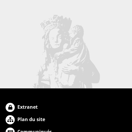
Extranet
Plan du site
Communiqués