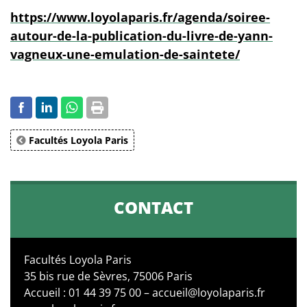
https://www.loyolaparis.fr/agenda/soiree-
autour-de-la-publication-du-livre-de-yann-
vagneux-une-emulation-de-saintete/
Facultés Loyola Paris
CONTACT
Facultés Loyola Paris
35 bis rue de Sèvres, 75006 Paris
Accueil : 01 44 39 75 00 – accueil@loyolaparis.fr