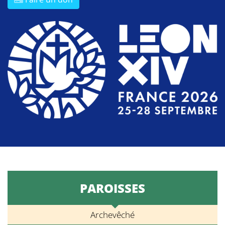
PAROISSES
Archevêché