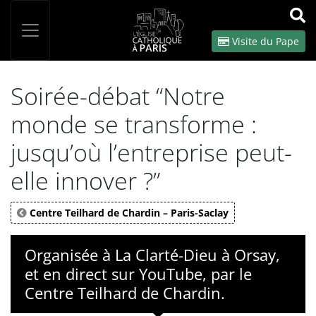
Panneau de gestion des cookies
Votre recherche
OK
Visite du Pape
Soirée-débat “Notre
monde se transforme :
jusqu’où l’entreprise peut-
elle innover ?”
Centre Teilhard de Chardin – Paris-Saclay
Organisée à La Clarté-Dieu à Orsay,
et en direct sur YouTube, par le
Centre Teilhard de Chardin.