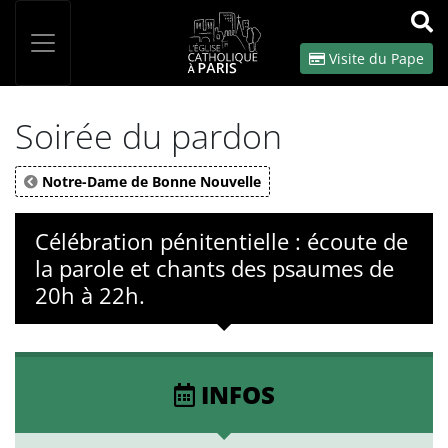
Panneau de gestion des cookies
Votre recherche
OK
Visite du Pape
Soirée du pardon
Notre-Dame de Bonne Nouvelle
Célébration pénitentielle : écoute de
la parole et chants des psaumes de
20h à 22h.
INFOS