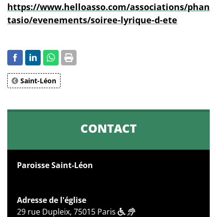
https://www.helloasso.com/associations/phan
tasio/evenements/soiree-lyrique-d-ete
Saint-Léon
CONTACT
Paroisse Saint-Léon
Adresse de l'église
29 rue Dupleix, 75015 Paris