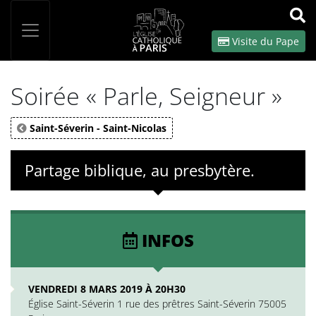
Panneau de gestion des cookies
Votre recherche
OK
Visite du Pape
Soirée « Parle, Seigneur »
Saint-Séverin - Saint-Nicolas
Partage biblique, au presbytère.
INFOS
VENDREDI 8 MARS 2019 À 20H30
Église Saint-Séverin 1 rue des prêtres Saint-Séverin 75005