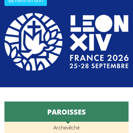
Faire un don
PAROISSES
Archevêché