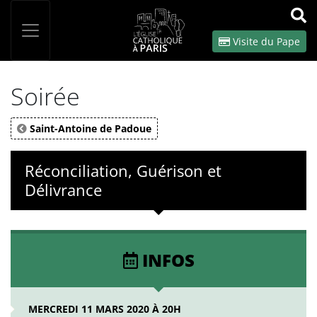
Panneau de gestion des cookies
Votre recherche
OK
Visite du Pape
Soirée
Saint-Antoine de Padoue
Réconciliation, Guérison et
Délivrance
INFOS
MERCREDI 11 MARS 2020 À 20H