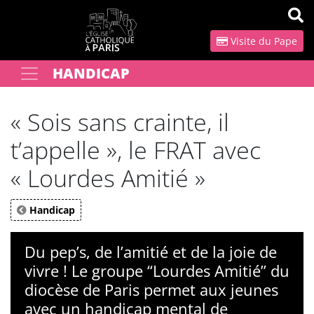
Panneau de gestion des cookies
Visite du Pape
HANDICAP
Votre recherche
OK
« Sois sans crainte, il
t’appelle », le FRAT avec
« Lourdes Amitié »
Handicap
Du pep’s, de l’amitié et de la joie de
vivre ! Le groupe “Lourdes Amitié” du
diocèse de Paris permet aux jeunes
avec un handicap mental de