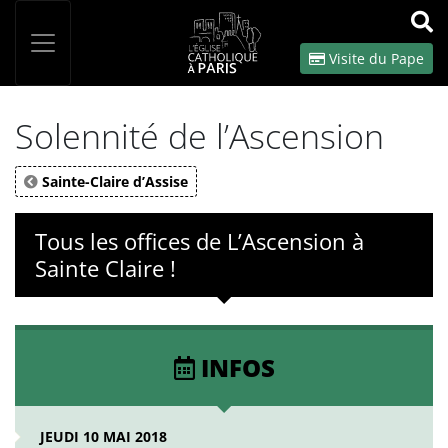
Panneau de gestion des cookies
Votre recherche
OK
Visite du Pape
Solennité de l’Ascension
Sainte-Claire d’Assise
Tous les offices de L’Ascension à
Sainte Claire !
INFOS
JEUDI 10 MAI 2018