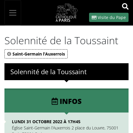
Panneau de gestion des cookies
Votre recherche
OK
Visite du Pape
Solennité de la Toussaint
Saint-Germain l’Auxerrois
Solennité de la Toussaint
INFOS
LUNDI 31 OCTOBRE 2022 À 17H45
Église Saint-Germain l’Auxerrois 2 place du Louvre, 75001