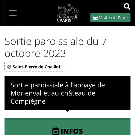
Panneau de gestion des cookies
Votre recherche
OK
Visite du Pape
Sortie paroissiale du 7
octobre 2023
Saint-Pierre de Chaillot
Sortie paroissiale à l’abbaye de
Morienval et au château de
Compiègne
INFOS