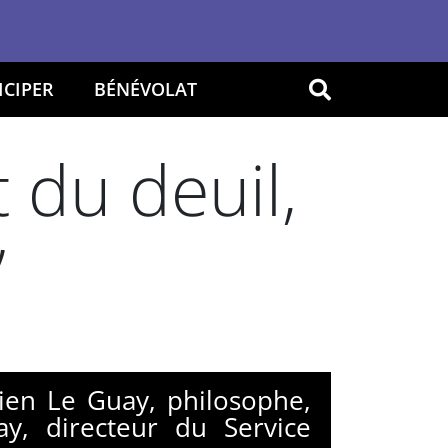
ICIPER
BÉNÉVOLAT
OK
du deuil,
”
mien Le Guay, philosophe,
y, directeur du Service