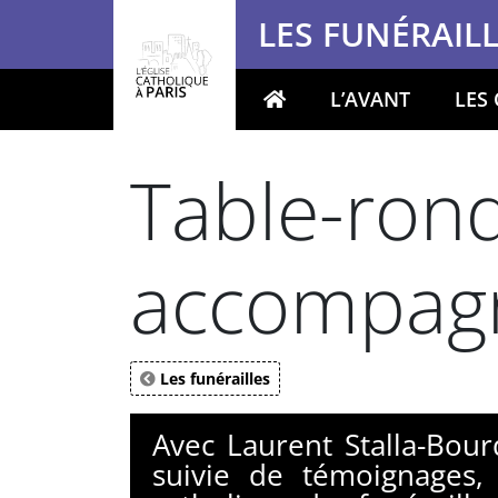
Panneau de gestion des cookies
LES FUNÉRAIL
L’AVANT
LES
Votre recherche
Table-ron
accompagne
Les funérailles
Avec Laurent Stalla-Bour
suivie de témoignages,