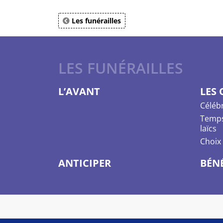
Les funérailles
LES FUNÉRAILLES
L’AVANT
LES
Célébr
Temps 
laïcs
Choix 
ANTICIPER
BÉN