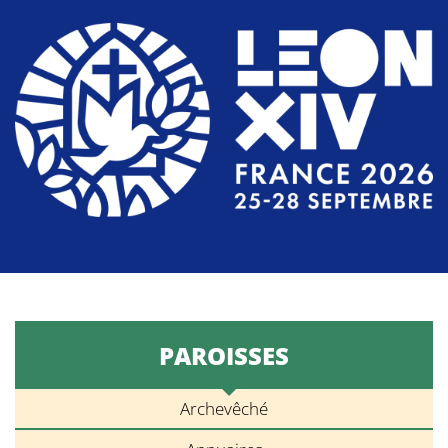
PAROISSES
Archevêché