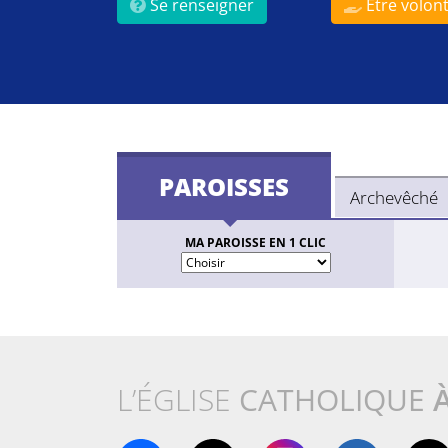
Se renseigner
Être volont
PAROISSES
Archevêché
MA PAROISSE EN 1 CLIC
L’ÉGLISE
CATHOLIQUE