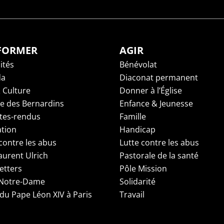
NFORMER
AGIR
ités
Bénévolat
da
Diaconat permanent
 Culture
Donner à l’Église
ge des Bernardins
Enfance & Jeunesse
es-rendus
Famille
tion
Handicap
contre les abus
Lutte contre les abus
aurent Ulrich
Pastorale de la santé
etters
Pôle Mission
 Notre-Dame
Solidarité
 du Pape Léon XIV à Paris
Travail