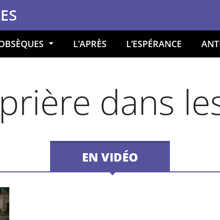
LES
 OBSÈQUES
L’APRÈS
L’ESPÉRANCE
ANT
rière dans les 
EN VIDÉO