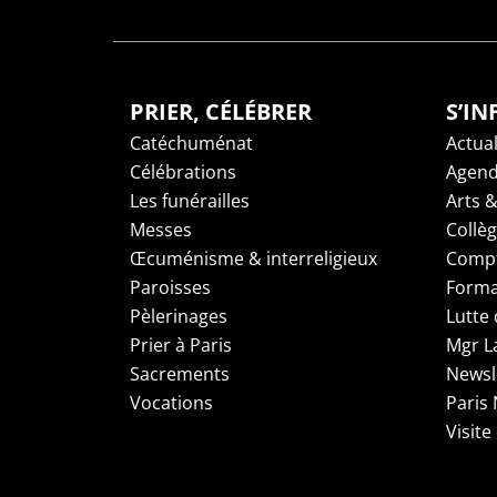
PRIER, CÉLÉBRER
S’I
Catéchuménat
Actual
Célébrations
Agen
Les funérailles
Arts &
Messes
Collè
Œcuménisme & interreligieux
Compt
Paroisses
Forma
Pèlerinages
Lutte 
Prier à Paris
Mgr L
Sacrements
Newsl
Vocations
Paris
Visite