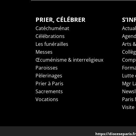
PRIER, CÉLÉBRER
S’I
Catéchuménat
Actual
Célébrations
Agen
Les funérailles
Arts &
Messes
Collè
Œcuménisme & interreligieux
Compt
Paroisses
Forma
Pèlerinages
Lutte 
Prier à Paris
Mgr L
Sacrements
Newsl
Vocations
Paris
Visite
https://dioceseparis.fr