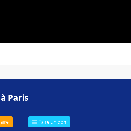
 à Paris
aire
Faire un don