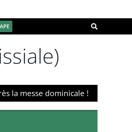
PAPE
OK
ssiale)
rès la messe dominicale !