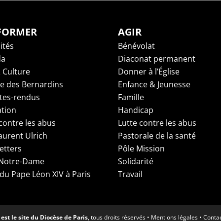
NFORMER
AGIR
ités
Bénévolat
da
Diaconat permanent
 Culture
Donner à l’Église
ge des Bernardins
Enfance & Jeunesse
es-rendus
Famille
tion
Handicap
contre les abus
Lutte contre les abus
aurent Ulrich
Pastorale de la santé
etters
Pôle Mission
 Notre-Dame
Solidarité
 du Pape Léon XIV à Paris
Travail
est le site du Diocèse de Paris
, tous droits réservés •
Mentions légales
•
Conta