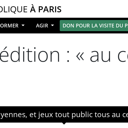
OLIQUE
À PARIS
NFORMER
AGIR
DON POUR LA VISITE DU 
édition : « au 
oyennes, et jeux tout public tous au c