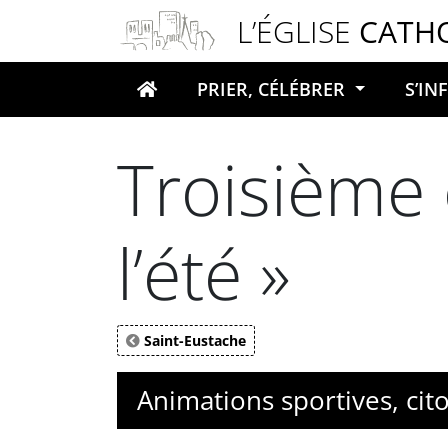
Panneau de gestion des cookies
L’ÉGLISE
CATH
PRIER, CÉLÉBRER
S’I
Votre recherche
Troisième 
l’été »
Saint-Eustache
Animations sportives, cit