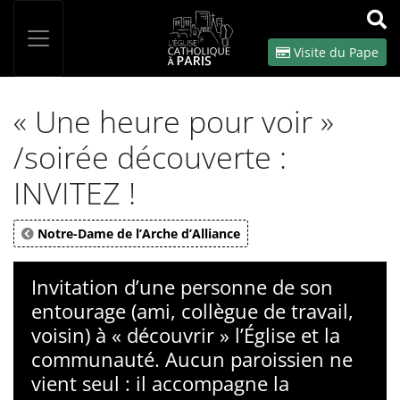
Panneau de gestion des cookies
Votre recherche
OK
Visite du Pape
« Une heure pour voir »
/soirée découverte :
INVITEZ !
Notre-Dame de l’Arche d’Alliance
Invitation d’une personne de son
entourage (ami, collègue de travail,
voisin) à « découvrir » l’Église et la
communauté. Aucun paroissien ne
vient seul : il accompagne la