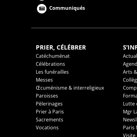
Communiqués
PRIER, CÉLÉBRER
S’I
Catéchuménat
Actual
Célébrations
Agen
Les funérailles
Arts &
Messes
Collè
Œcuménisme & interreligieux
Compt
Paroisses
Forma
Pèlerinages
Lutte 
Prier à Paris
Mgr L
Sacrements
Newsl
Vocations
Paris
Visite