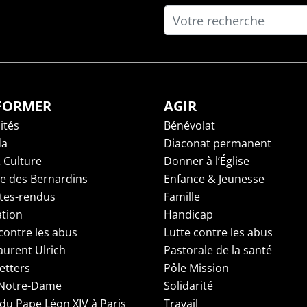
NFORMER
AGIR
ités
Bénévolat
da
Diaconat permanent
 Culture
Donner à l’Église
ge des Bernardins
Enfance & Jeunesse
es-rendus
Famille
tion
Handicap
contre les abus
Lutte contre les abus
aurent Ulrich
Pastorale de la santé
etters
Pôle Mission
 Notre-Dame
Solidarité
 du Pape Léon XIV à Paris
Travail