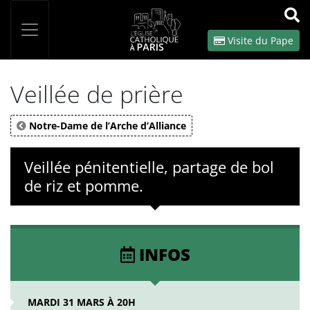
Panneau de gestion des cookies
Votre recherche
OK
Visite du Pape
Veillée de prière
Notre-Dame de l’Arche d’Alliance
Veillée pénitentielle, partage de bol
de riz et pomme.
INFOS
MARDI 31 MARS À 20H