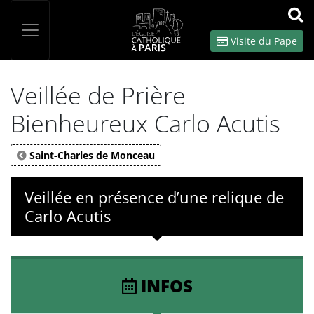
Panneau de gestion des cookies
Votre recherche
OK
Visite du Pape
Veillée de Prière
Bienheureux Carlo Acutis
Saint-Charles de Monceau
Veillée en présence d’une relique de
Carlo Acutis
INFOS