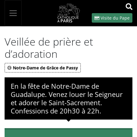
Panneau de gestion des cookies
Votre recherche
OK
Visite du Pape
Veillée de prière et
d’adoration
Notre-Dame de Grâce de Passy
En la fête de Notre-Dame de
Guadalupe. Venez louer le Seigneur
et adorer le Saint-Sacrement.
Confessions de 20h30 à 22h.