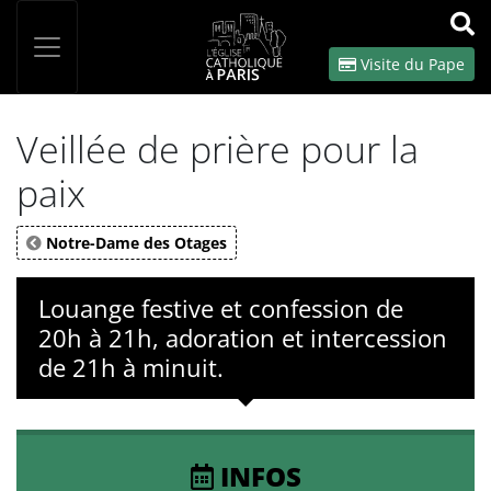
Panneau de gestion des cookies
Votre recherche
OK
Visite du Pape
Veillée de prière pour la
paix
Notre-Dame des Otages
Louange festive et confession de
20h à 21h, adoration et intercession
de 21h à minuit.
INFOS