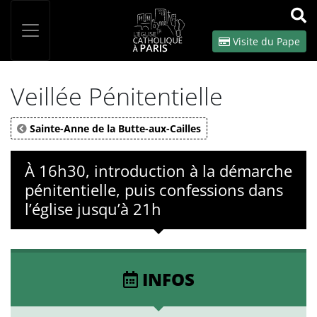
Panneau de gestion des cookies
Votre recherche
OK
Visite du Pape
Veillée Pénitentielle
Sainte-Anne de la Butte-aux-Cailles
À 16h30, introduction à la démarche
pénitentielle, puis confessions dans
l’église jusqu’à 21h
INFOS