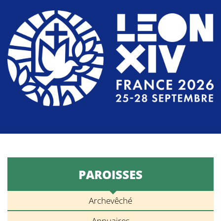
PAROISSES
Archevêché
Annuaires