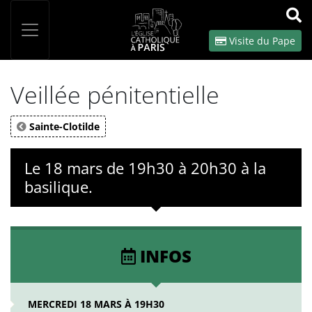
Panneau de gestion des cookies
Votre recherche
OK
Visite du Pape
Veillée pénitentielle
Sainte-Clotilde
Le 18 mars de 19h30 à 20h30 à la
basilique.
INFOS
MERCREDI 18 MARS À 19H30