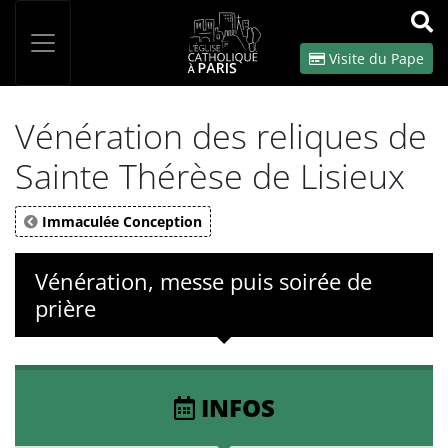
Panneau de gestion des cookies
Votre recherche
OK
Visite du Pape
Vénération des reliques de
Sainte Thérèse de Lisieux
Immaculée Conception
Vénération, messe puis soirée de
prière
INFOS