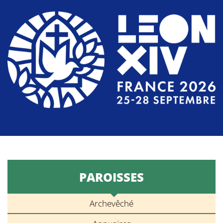
PAROISSES
Archevêché