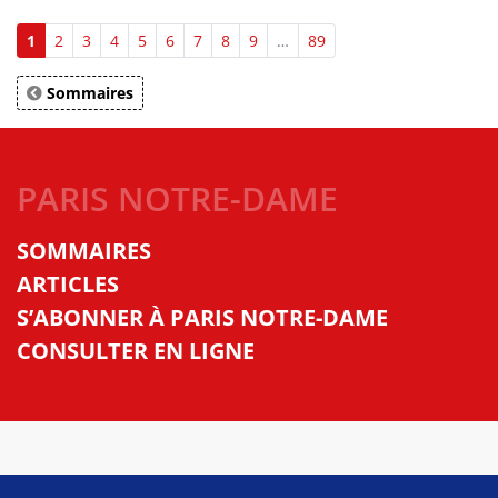
1
2
3
4
5
6
7
8
9
…
89
Sommaires
PARIS NOTRE-DAME
SOMMAIRES
ARTICLES
S’ABONNER À PARIS NOTRE-DAME
CONSULTER EN LIGNE