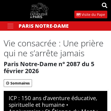
Panneau de gestion des cookies
Visite du Pape
PARIS NOTRE-DAME
Votre recherche
OK
Vie consacrée : Une prière
qui ne s’arrête jamais
Paris Notre-Dame n° 2087 du 5
février 2026
Sommaires
ICP : 150 ans d’aventure éducative,
spirituelle et humaine •