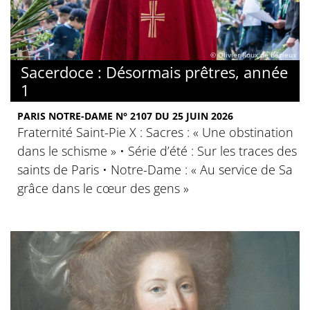
© Olivier Roux de Bézieux
Sacerdoce : Désormais prêtres, année
1
PARIS NOTRE-DAME N° 2107 DU 25 JUIN 2026
Fraternité Saint-Pie X : Sacres : « Une obstination
dans le schisme » • Série d’été : Sur les traces des
saints de Paris • Notre-Dame : « Au service de Sa
grâce dans le cœur des gens »