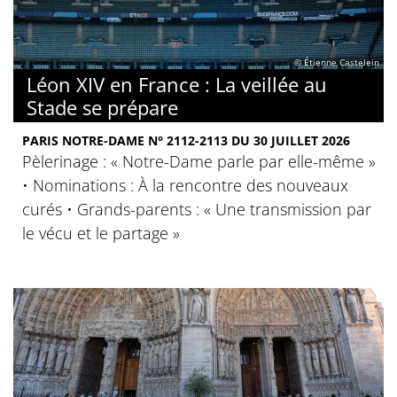
© Étienne Castelein
Léon XIV en France : La veillée au
Stade se prépare
PARIS NOTRE-DAME N° 2112-2113 DU 30 JUILLET 2026
Pèlerinage : « Notre-Dame parle par elle-même »
• Nominations : À la rencontre des nouveaux
curés • Grands-parents : « Une transmission par
le vécu et le partage »