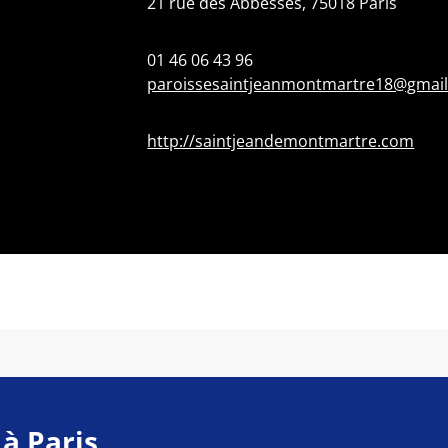
21 rue des Abbesses, 75018 Paris
01 46 06 43 96
paroissesaintjeanmontmartre18@gmai
http://saintjeandemontmartre.com
 à Paris