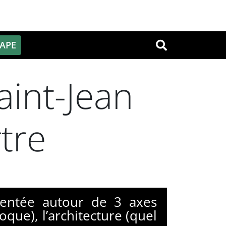
PAPE
OK
Saint-Jean
tre
rientée autour de 3 axes
poque), l’architecture (quel