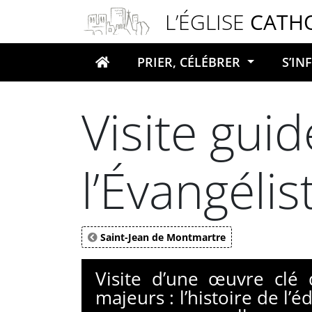
Panneau de gestion des cookies
L’ÉGLISE
CATH
PRIER, CÉLÉBRER
S’I
Votre recherche
Visite guid
l’Évangéli
Saint-Jean de Montmartre
Visite d’une œuvre clé 
majeurs : l’histoire de l’é