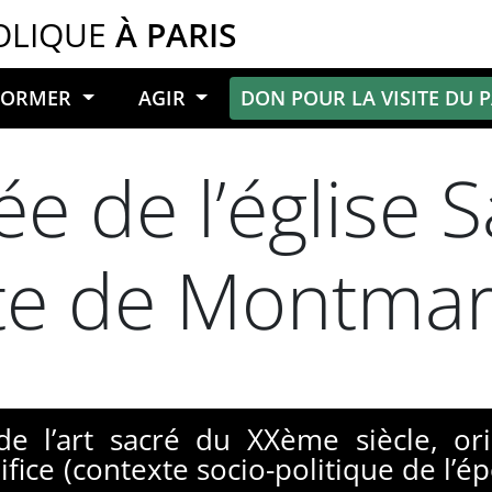
OLIQUE
À PARIS
NFORMER
AGIR
DON POUR LA VISITE DU 
ée de l’église 
ste de Montmar
de l’art sacré du XXème siècle, o
difice (contexte socio-politique de l’é