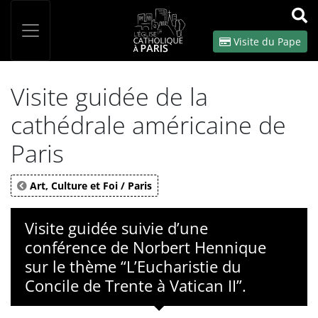
Panneau de gestion des cookies
Votre recherche
OK
Visite du Pape
Visite guidée de la
cathédrale américaine de
Paris
Art, Culture et Foi / Paris
Visite guidée suivie d’une
conférence de Norbert Hennique
sur le thème “L’Eucharistie du
Concile de Trente à Vatican II”.