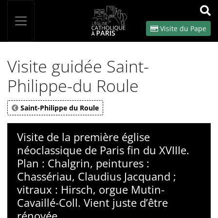
Panneau de gestion des cookies
Votre recherche
OK
Visite du Pape
Visite guidée Saint-
Philippe-du Roule
Saint-Philippe du Roule
Visite de la première église
néoclassique de Paris fin du XVIIIe.
Plan : Chalgrin, peintures :
Chassériau, Claudius Jacquand ;
vitraux : Hirsch, orgue Mutin-
Cavaillé-Coll. Vient juste d’être
rénovée