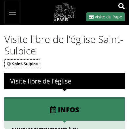
Panneau de gestion des cookies
Votre recherche
OK
Visite du Pape
Visite libre de l’église Saint-
Sulpice
Saint-Sulpice
Visite libre de l’église
INFOS