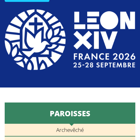
PAROISSES
Archevêché