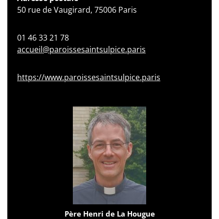
50 rue de Vaugirard, 75006 Paris
01 46 33 21 78
accueil@paroissesaintsulpice.paris
https://www.paroissesaintsulpice.paris
Père Henri de La Hougue