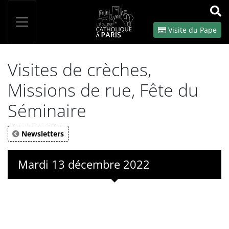
Panneau de gestion des cookies
Votre recherche
OK
Visite du Pape
Visites de crèches,
Missions de rue, Fête du
Séminaire
Newsletters
Mardi 13 décembre 2022