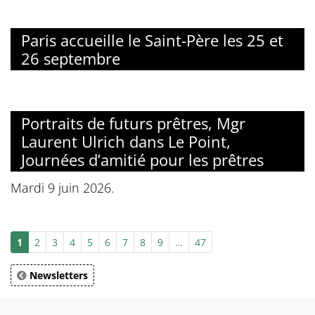
Paris accueille le Saint-Père les 25 et
26 septembre
Portraits de futurs prêtres, Mgr
Laurent Ulrich dans Le Point,
Journées d’amitié pour les prêtres
Mardi 9 juin 2026.
1
2
3
4
5
6
7
8
9
…
47
Newsletters