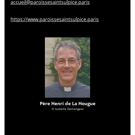
accueil@paroissesaintsulpice.paris
https://www.paroissesaintsulpice.paris
Père Henri de La Hougue
© Isabelle Demangeat