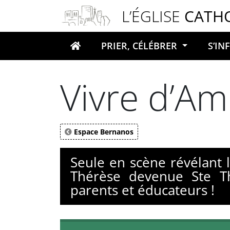
Panneau de gestion des cookies
L’ÉGLISE
CATH
PRIER, CÉLÉBRER
S’I
Votre recherche
Vivre d’A
Espace Bernanos
Seule en scène révélant l
Thérèse devenue Ste Th
parents et éducateurs !