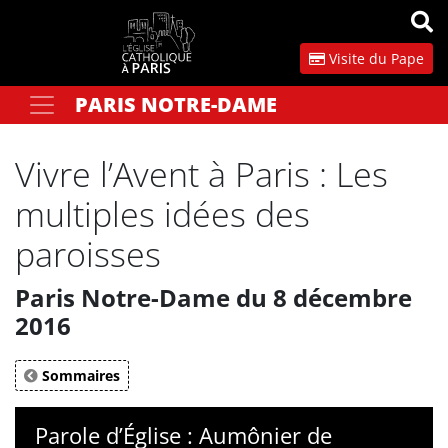
Panneau de gestion des cookies
Visite du Pape
PARIS NOTRE-DAME
Votre recherche
OK
Vivre l’Avent à Paris : Les
multiples idées des
paroisses
Paris Notre-Dame du 8 décembre
2016
Sommaires
Parole d’Église : Aumônier de