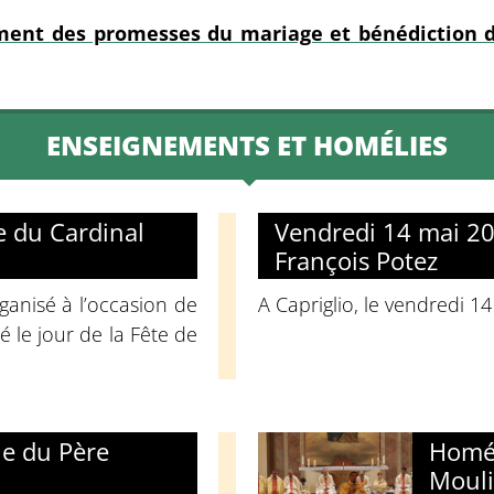
ement des promesses du mariage et bénédiction d
ENSEIGNEMENTS ET HOMÉLIES
e du Cardinal
Vendredi 14 mai 2
François Potez
ganisé à l’occasion de
A Capriglio, le vendredi 1
 le jour de la Fête de
ie du Père
Homél
Mouli