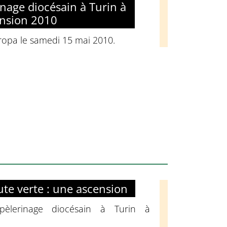
inage diocésain à Turin à
ension 2010
ropa le samedi 15 mai 2010.
oute verte : une ascension
pèlerinage diocésain à Turin à