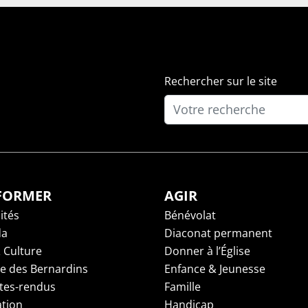
Rechercher sur le site
NFORMER
AGIR
ités
Bénévolat
da
Diaconat permanent
 Culture
Donner à l’Église
ge des Bernardins
Enfance & Jeunesse
es-rendus
Famille
tion
Handicap