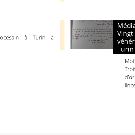
Média
Vingt-
iocésain à Turin à
vénér
Turin
Mot 
Troi
d’o
linc