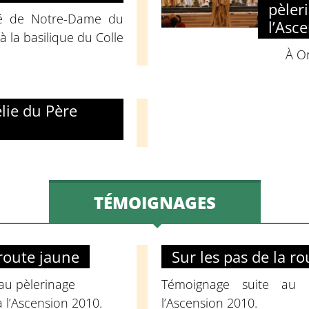
pèler
ré de Notre-Dame du
l’Asc
à la basilique du Colle
À O
ie du Père
TÉMOIGNAGES
 route jaune
Sur les pas de la r
au pèlerinage
Témoignage suite au 
à l’Ascension 2010.
l’Ascension 2010.