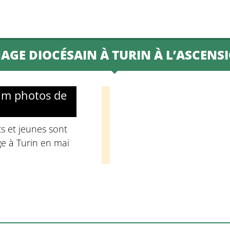
AGE DIOCÉSAIN À TURIN À L’ASCENS
um photos de
s et jeunes sont
ge à Turin en mai