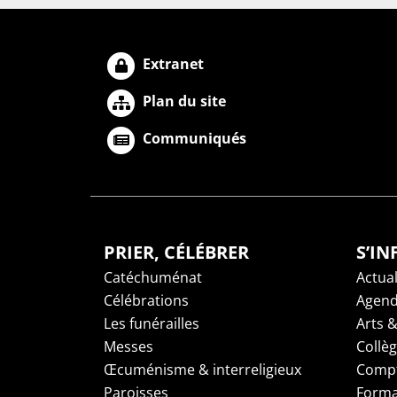
Extranet
Plan du site
Communiqués
PRIER, CÉLÉBRER
S’I
Catéchuménat
Actual
Célébrations
Agen
Les funérailles
Arts &
Messes
Collè
Œcuménisme & interreligieux
Compt
Paroisses
Forma