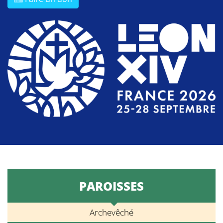
PAROISSES
Archevêché