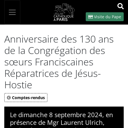
Panneau de gestion des cookies
Votre recherche
OK
Visite du Pape
Anniversaire des 130 ans
de la Congrégation des
sœurs Franciscaines
Réparatrices de Jésus-
Hostie
Comptes-rendus
Le dimanche 8 septembre 2024, en
présence de Mgr Laurent Ulrich,