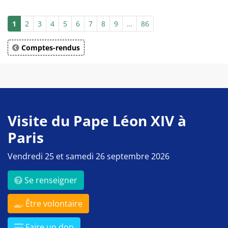
1
2
3
4
5
6
7
8
9
…
86
Comptes-rendus
Visite du Pape Léon XIV à
Paris
Vendredi 25 et samedi 26 septembre 2026
Se renseigner
Être volontaire
Faire un don