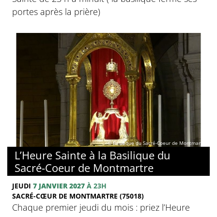
portes après la prière)
© Basilique du Sacré-Coeur de Montmartre
L’Heure Sainte à la Basilique du
Sacré-Coeur de Montmartre
JEUDI
7 JANVIER 2027
À 23H
SACRÉ-CŒUR DE MONTMARTRE (75018)
Chaque premier jeudi du mois : priez l’Heure