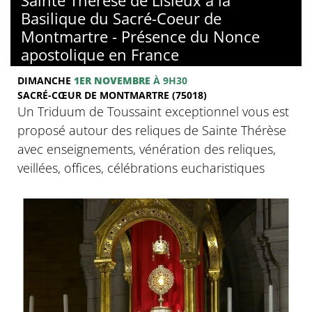
Basilique du Sacré-Coeur de
Montmartre - Présence du Nonce
apostolique en France
DIMANCHE
1ER NOVEMBRE
À 9H30
SACRÉ-CŒUR DE MONTMARTRE (75018)
Un Triduum de Toussaint exceptionnel vous est
proposé autour des reliques de Sainte Thérèse
avec enseignements, vénération des reliques,
veillées, offices, célébrations eucharistiques