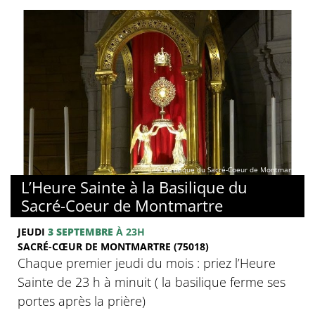
© Basilique du Sacré-Coeur de Montmartre
L’Heure Sainte à la Basilique du
Sacré-Coeur de Montmartre
JEUDI
3 SEPTEMBRE
À 23H
SACRÉ-CŒUR DE MONTMARTRE (75018)
Chaque premier jeudi du mois : priez l’Heure
Sainte de 23 h à minuit ( la basilique ferme ses
portes après la prière)