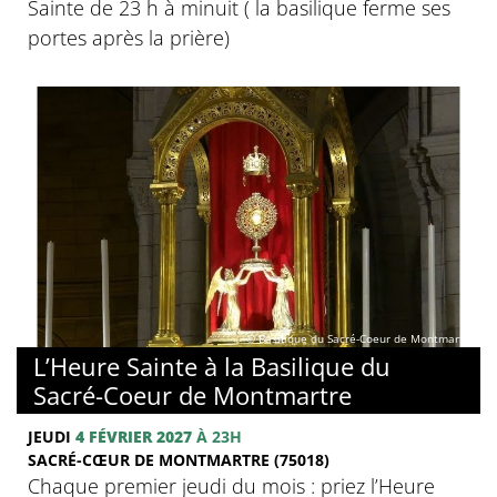
Sainte de 23 h à minuit ( la basilique ferme ses
portes après la prière)
© Basilique du Sacré-Coeur de Montmartre
L’Heure Sainte à la Basilique du
Sacré-Coeur de Montmartre
JEUDI
4 FÉVRIER 2027
À 23H
SACRÉ-CŒUR DE MONTMARTRE (75018)
Chaque premier jeudi du mois : priez l’Heure