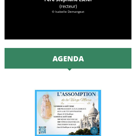
(recteur)
© Isabelle Demangeat
AGENDA