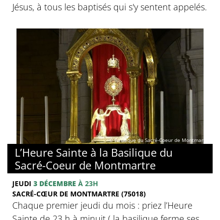
Jésus, à tous les baptisés qui s'y sentent appelés.
© Basilique du Sacré-Coeur de Montmartre
L’Heure Sainte à la Basilique du
Sacré-Coeur de Montmartre
JEUDI
3 DÉCEMBRE
À 23H
SACRÉ-CŒUR DE MONTMARTRE (75018)
Chaque premier jeudi du mois : priez l’Heure
Sainte de 23 h à minuit ( la basilique ferme ses