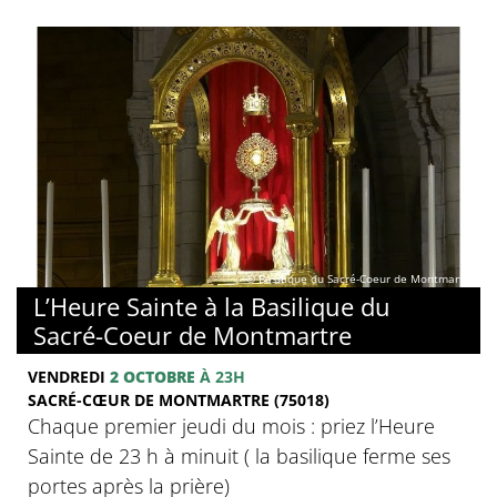
© Basilique du Sacré-Coeur de Montmartre
L’Heure Sainte à la Basilique du
Sacré-Coeur de Montmartre
VENDREDI
2 OCTOBRE
À 23H
SACRÉ-CŒUR DE MONTMARTRE (75018)
Chaque premier jeudi du mois : priez l’Heure
Sainte de 23 h à minuit ( la basilique ferme ses
portes après la prière)