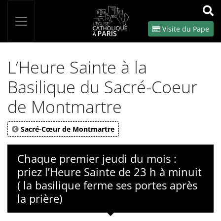
Panneau de gestion des cookies
Votre recherche
OK
Visite du Pape
L’Heure Sainte à la
Basilique du Sacré-Coeur
de Montmartre
Sacré-Cœur de Montmartre
Chaque premier jeudi du mois :
priez l’Heure Sainte de 23 h à minuit
( la basilique ferme ses portes après
la prière)