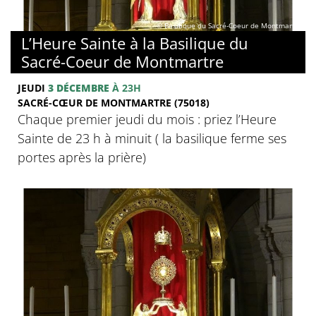
© Basilique du Sacré-Coeur de Montmartre
L’Heure Sainte à la Basilique du
Sacré-Coeur de Montmartre
JEUDI
3 DÉCEMBRE
À 23H
SACRÉ-CŒUR DE MONTMARTRE (75018)
Chaque premier jeudi du mois : priez l’Heure
Sainte de 23 h à minuit ( la basilique ferme ses
portes après la prière)