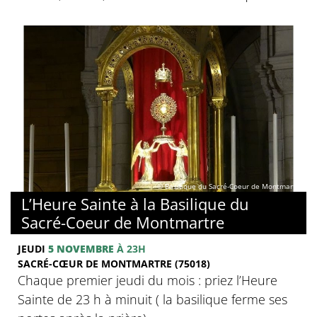
© Basilique du Sacré-Coeur de Montmartre
L’Heure Sainte à la Basilique du
Sacré-Coeur de Montmartre
JEUDI
5 NOVEMBRE
À 23H
SACRÉ-CŒUR DE MONTMARTRE (75018)
Chaque premier jeudi du mois : priez l’Heure
Sainte de 23 h à minuit ( la basilique ferme ses