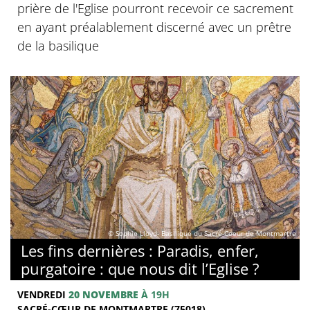
prière de l'Eglise pourront recevoir ce sacrement
en ayant préalablement discerné avec un prêtre
de la basilique
© Sophie Lloyd- Basilique du Sacré-Coeur de Montmartre
Les fins dernières : Paradis, enfer,
purgatoire : que nous dit l’Eglise ?
VENDREDI
20 NOVEMBRE
À 19H
SACRÉ-CŒUR DE MONTMARTRE (75018)