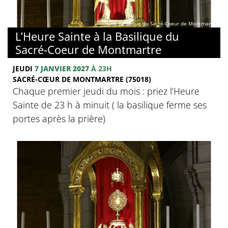
© Basilique du Sacré-Coeur de Montmartre
L’Heure Sainte à la Basilique du
Sacré-Coeur de Montmartre
JEUDI
7 JANVIER 2027
À 23H
SACRÉ-CŒUR DE MONTMARTRE (75018)
Chaque premier jeudi du mois : priez l’Heure
Sainte de 23 h à minuit ( la basilique ferme ses
portes après la prière)