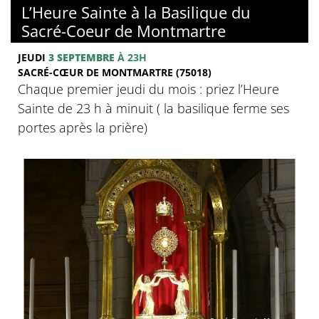
L’Heure Sainte à la Basilique du
Sacré-Coeur de Montmartre
JEUDI
3 SEPTEMBRE
À 23H
SACRÉ-CŒUR DE MONTMARTRE (75018)
Chaque premier jeudi du mois : priez l’Heure
Sainte de 23 h à minuit ( la basilique ferme ses
portes après la prière)