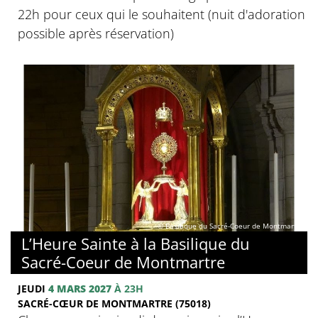
22h pour ceux qui le souhaitent (nuit d'adoration
possible après réservation)
© Basilique du Sacré-Coeur de Montmartre
L’Heure Sainte à la Basilique du
Sacré-Coeur de Montmartre
JEUDI
4 MARS 2027
À 23H
SACRÉ-CŒUR DE MONTMARTRE (75018)