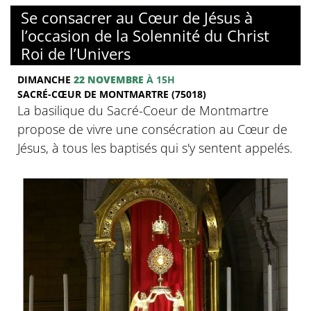
© Basilique du Sacré-Coeur de Montmartre
Se consacrer au Cœur de Jésus à
l’occasion de la Solennité du Christ
Roi de l’Univers
DIMANCHE
22 NOVEMBRE
À 15H
SACRÉ-CŒUR DE MONTMARTRE (75018)
La basilique du Sacré-Coeur de Montmartre
propose de vivre une consécration au Cœur de
Jésus, à tous les baptisés qui s'y sentent appelés.