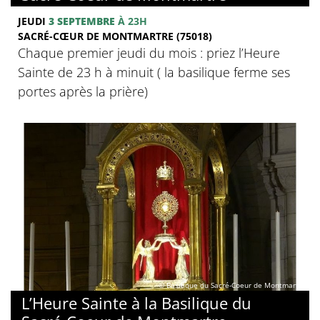
JEUDI
3 SEPTEMBRE
À 23H
SACRÉ-CŒUR DE MONTMARTRE (75018)
Chaque premier jeudi du mois : priez l’Heure
Sainte de 23 h à minuit ( la basilique ferme ses
portes après la prière)
© Basilique du Sacré-Coeur de Montmartre
L’Heure Sainte à la Basilique du