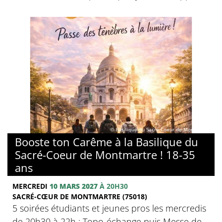
© Basilique du Sacré-Coeur de Montmartre
Booste ton Carême à la Basilique du
Sacré-Coeur de Montmartre ! 18-35
ans
MERCREDI
10 MARS 2027
À 20H30
SACRÉ-CŒUR DE MONTMARTRE (75018)
5 soirées étudiants et jeunes pros les mercredis
de 20h30 à 22h : Topo-échange puis Messe de