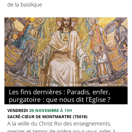
de la basilique
© Sophie Lloyd- Basilique du Sacré-Coeur de Montmartre
Les fins dernières : Paradis, enfer,
purgatoire : que nous dit l’Eglise ?
VENDREDI
20 NOVEMBRE
À 19H
SACRÉ-CŒUR DE MONTMARTRE (75018)
A la veille du Christ Roi des enseignements,
messes et temps de prière pour vous aider à