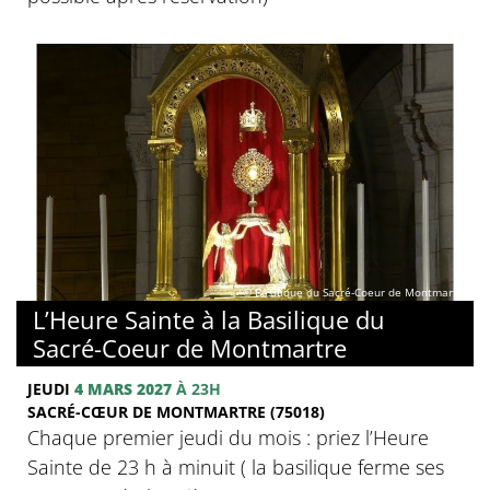
© Basilique du Sacré-Coeur de Montmartre
L’Heure Sainte à la Basilique du
Sacré-Coeur de Montmartre
JEUDI
4 MARS 2027
À 23H
SACRÉ-CŒUR DE MONTMARTRE (75018)
Chaque premier jeudi du mois : priez l’Heure
Sainte de 23 h à minuit ( la basilique ferme ses