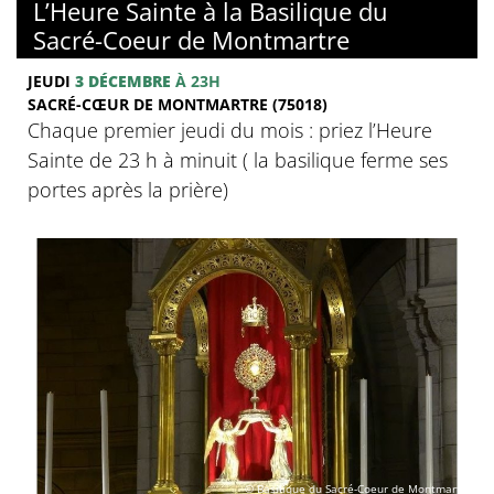
L’Heure Sainte à la Basilique du
Sacré-Coeur de Montmartre
JEUDI
3 DÉCEMBRE
À 23H
SACRÉ-CŒUR DE MONTMARTRE (75018)
Chaque premier jeudi du mois : priez l’Heure
Sainte de 23 h à minuit ( la basilique ferme ses
portes après la prière)
© Basilique du Sacré-Coeur de Montmartre