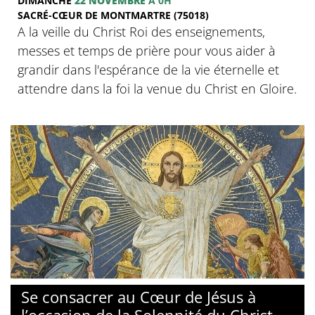
DIMANCHE
22 NOVEMBRE
À 0H
SACRÉ-CŒUR DE MONTMARTRE (75018)
A la veille du Christ Roi des enseignements,
messes et temps de prière pour vous aider à
grandir dans l'espérance de la vie éternelle et
attendre dans la foi la venue du Christ en Gloire.
© Basilique du Sacré-Coeur de Montmartre
Se consacrer au Cœur de Jésus à
l’occasion de la Solennité du Christ