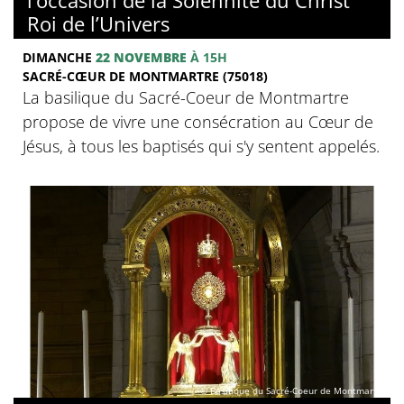
Roi de l’Univers
DIMANCHE
22 NOVEMBRE
À 15H
SACRÉ-CŒUR DE MONTMARTRE (75018)
La basilique du Sacré-Coeur de Montmartre
propose de vivre une consécration au Cœur de
Jésus, à tous les baptisés qui s'y sentent appelés.
© Basilique du Sacré-Coeur de Montmartre