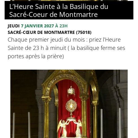
L’Heure Sainte à la Basilique du
Sacré-Coeur de Montmartre
JEUDI
7 JANVIER 2027
À 23H
SACRÉ-CŒUR DE MONTMARTRE (75018)
Chaque premier jeudi du mois : priez l’Heure
Sainte de 23 h à minuit ( la basilique ferme ses
portes après la prière)