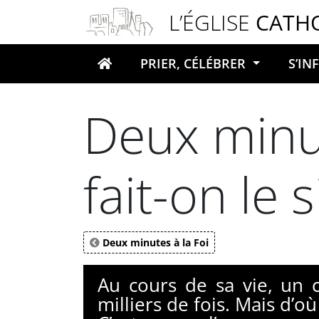
Panneau de gestion des cookies
L’ÉGLISE
CATH
PRIER, CÉLÉBRER
S’I
Votre recherche
Deux minut
fait-on le 
Deux minutes à la Foi
Au cours de sa vie, un c
milliers de fois. Mais d’o