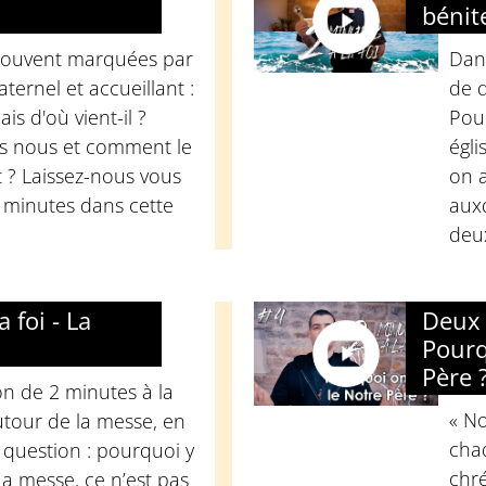
bénit
souvent marquées par
Dan
aternel et accueillant :
de d
is d'où vient-il ?
Pour
ns nous et comment le
égli
 ? Laissez-nous vous
on a
 minutes dans cette
aux
deu
 foi - La
Deux 
Pourq
Père 
on de 2 minutes à la
« No
utour de la messe, en
chaq
 question : pourquoi y
chré
La messe, ce n’est pas