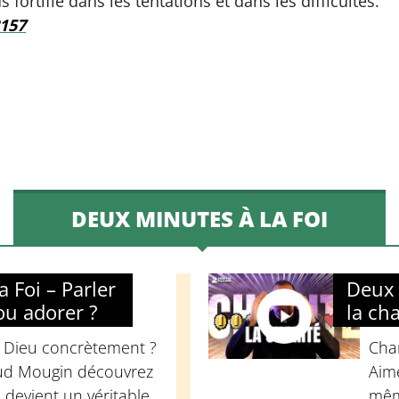
 fortifie dans les tentations et dans les difficultés.
2157
DEUX MINUTES À LA FOI
 Foi – Parler
Deux 
ou adorer ?
la cha
 Dieu concrètement ?
Char
aud Mougin découvrez
Aim
 devient un véritable
même