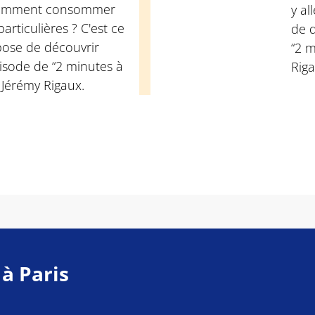
 Comment consommer
y al
particulières ? C'est ce
de 
pose de découvrir
“2 m
isode de “2 minutes à
Riga
e Jérémy Rigaux.
 à Paris