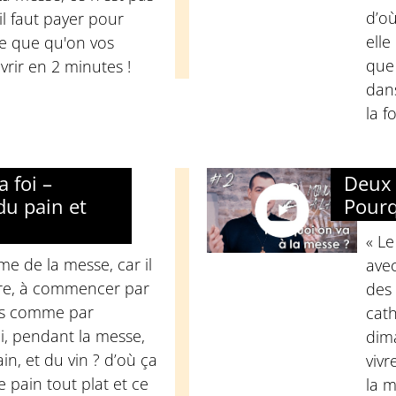
d’où
’il faut payer pour
elle
 ce que qu'on vos
que
rir en 2 minutes !
dan
la f
 foi –
Deux 
 du pain et
Pourq
« Le
me de la messe, car il
avec
ire, à commencer par
des 
es comme par
cat
, pendant la messe,
dim
in, et du vin ? d’où ça
vivr
e pain tout plat et ce
la 