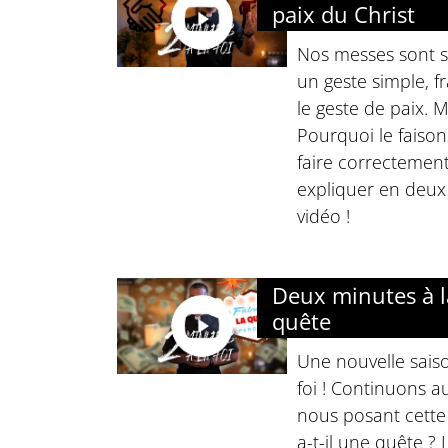
paix du Christ
Nos messes sont 
un geste simple, fr
le geste de paix. Ma
Pourquoi le faiso
faire correctement
expliquer en deux
vidéo !
Deux minutes à la
quête
Une nouvelle sais
foi ! Continuons a
nous posant cette
a-t-il une quête ? 