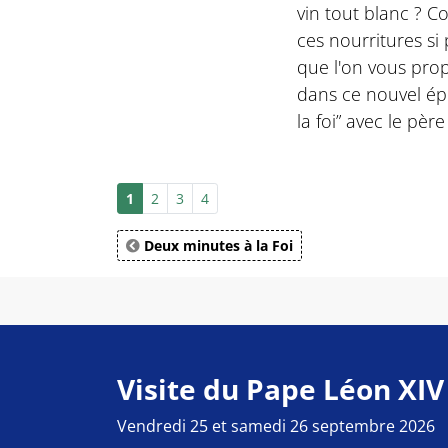
vin tout blanc ?
ces nourritures si 
que l'on vous pro
dans ce nouvel ép
la foi” avec le pèr
1
2
3
4
Deux minutes à la Foi
Visite du Pape Léon XIV
Vendredi 25 et samedi 26 septembre 2026