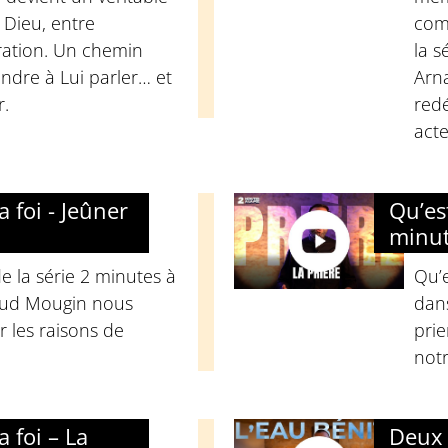
Dieu, entre
com
ration. Un chemin
la s
ndre à Lui parler… et
Arn
r.
redé
acte
 foi - Jeûner
Qu’es
minut
e la série 2 minutes à
Qu’e
naud Mougin nous
dan
r les raisons de
prie
notr
 foi – La
Deux 