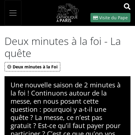
Panneau de gestion des cookies
Votre recherche
OK
Visite du Pape
Deux minutes à la foi - La
quête
Deux minutes à la Foi
Une nouvelle saison de 2 minutes à
la foi ! Continuons autour de la
messe, en nous posant cette
question : pourquoi y a-t-il une
quête ? La messe, ce n’est pas
gratuit ? Est-ce qu’il faut payer pour
participer ? C’est ce que qu’on vos