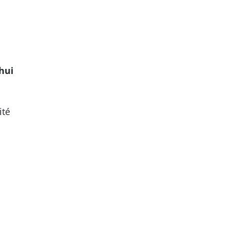
hui
ité