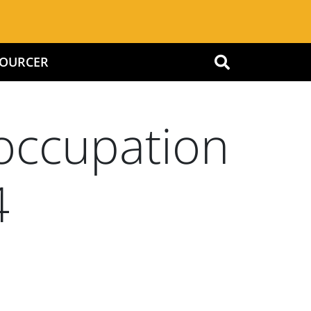
SSOURCER
OK
’occupation
4