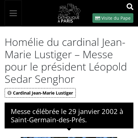
Panneau de gestion des cookies
Votre recherche
OK
Visite du Pape
Homélie du cardinal Jean-
Marie Lustiger – Messe
pour le président Léopold
Sedar Senghor
Cardinal Jean-Marie Lustiger
Messe célébrée le 29 janvier 2002 à
Saint-Germain-des-Prés.