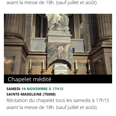
avant la messe de 18h. (sauf juillet et août)
Chapelet médité
SAMEDI
14 NOVEMBRE
À 17H15
SAINTE-MADELEINE (75008)
Récitation du chapelet tous les samedis à 17h15
avant la messe de 18h. (sauf juillet et août)