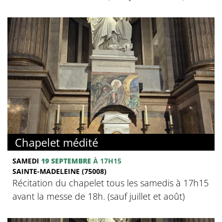
Chapelet médité
SAMEDI
19 SEPTEMBRE
À 17H15
SAINTE-MADELEINE (75008)
Récitation du chapelet tous les samedis à 17h15
avant la messe de 18h. (sauf juillet et août)