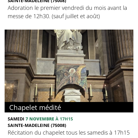
SAINTE-MADELEINE (75008)
Adoration le premier vendredi du mois avant la
messe de 12h30. (sauf juillet et août)
Chapelet médité
SAMEDI
7 NOVEMBRE
À 17H15
SAINTE-MADELEINE (75008)
Récitation du chapelet tous les samedis à 17h15