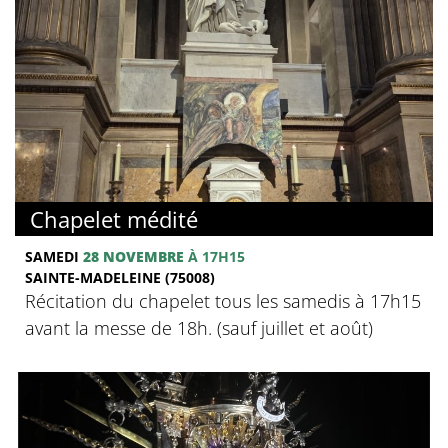
Chapelet médité
SAMEDI
28 NOVEMBRE
À 17H15
SAINTE-MADELEINE (75008)
Récitation du chapelet tous les samedis à 17h15
avant la messe de 18h. (sauf juillet et août)