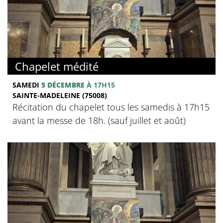
Chapelet médité
SAMEDI
5 DÉCEMBRE
À 17H15
SAINTE-MADELEINE (75008)
Récitation du chapelet tous les samedis à 17h15
avant la messe de 18h. (sauf juillet et août)