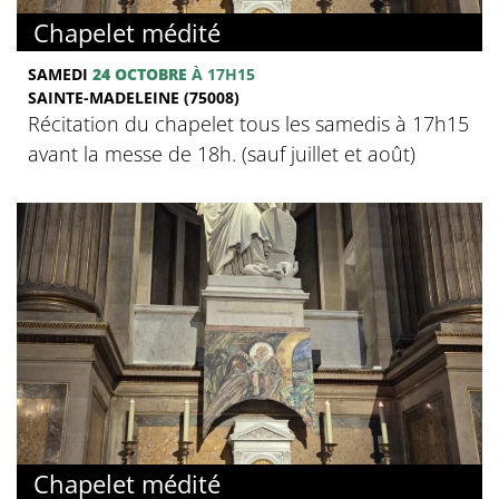
Chapelet médité
SAMEDI
24 OCTOBRE
À 17H15
SAINTE-MADELEINE (75008)
Récitation du chapelet tous les samedis à 17h15
avant la messe de 18h. (sauf juillet et août)
Chapelet médité