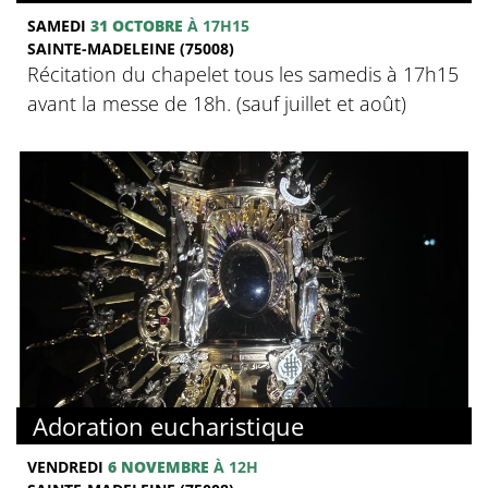
SAMEDI
31 OCTOBRE
À 17H15
SAINTE-MADELEINE (75008)
Récitation du chapelet tous les samedis à 17h15
avant la messe de 18h. (sauf juillet et août)
Adoration eucharistique
VENDREDI
6 NOVEMBRE
À 12H