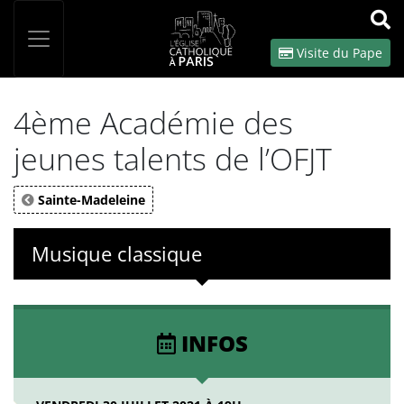
Panneau de gestion des cookies
Votre recherche
OK
Visite du Pape
4ème Académie des
jeunes talents de l’OFJT
Sainte-Madeleine
Musique classique
INFOS