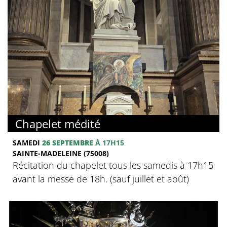
Chapelet médité
SAMEDI
26 SEPTEMBRE
À 17H15
SAINTE-MADELEINE (75008)
Récitation du chapelet tous les samedis à 17h15
avant la messe de 18h. (sauf juillet et août)