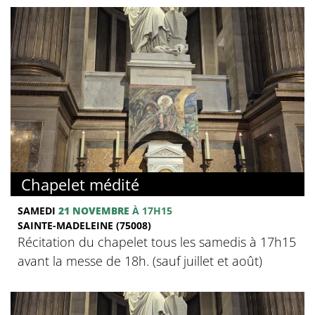
Chapelet médité
SAMEDI
21 NOVEMBRE
À 17H15
SAINTE-MADELEINE (75008)
Récitation du chapelet tous les samedis à 17h15
avant la messe de 18h. (sauf juillet et août)