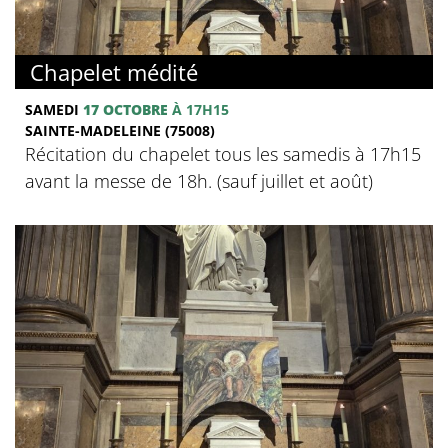
Chapelet médité
SAMEDI
17 OCTOBRE
À 17H15
SAINTE-MADELEINE (75008)
Récitation du chapelet tous les samedis à 17h15
avant la messe de 18h. (sauf juillet et août)