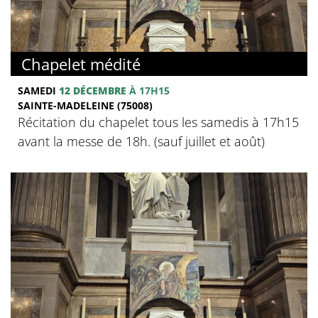
Chapelet médité
SAMEDI
12 DÉCEMBRE
À 17H15
SAINTE-MADELEINE (75008)
Récitation du chapelet tous les samedis à 17h15
avant la messe de 18h. (sauf juillet et août)