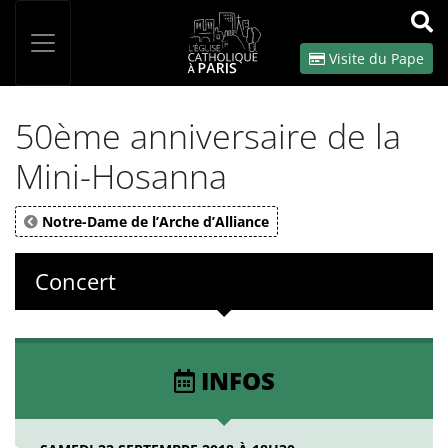
Panneau de gestion des cookies
Votre recherche
OK
Visite du Pape
50ème anniversaire de la
Mini-Hosanna
Notre-Dame de l’Arche d’Alliance
Concert
INFOS